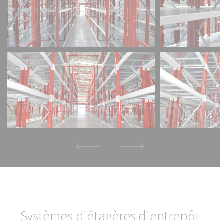
S
y
s
t
è
m
e
s
d
'
é
t
a
g
è
r
e
s
d
'
e
n
t
r
e
p
ô
t