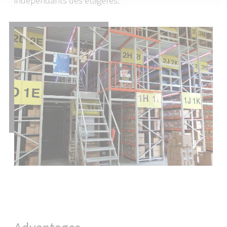
indépendants des étagères.
We transfer your personal data to these partners
in the USA either manually or via an interface.
Please note that with the ruling of July 16, 2020
(Court of Justice of the European Union C-311/18,
Schrems II Ruling), the adequacy decision that
permitted the transfer of personal data to the
USA was repealed. This means that the USA, as a
third country, does not provide an adequate level
of data protection.
The specific risk to you as a user is that if your
personal data is transferred to the USA, it may be
accessed by the US authorities for control and
monitoring purposes and you have very few
effective and enforceable rights to object to this
access.
The personal data that we transfer to the USA
consists primarily of IP addresses (internet