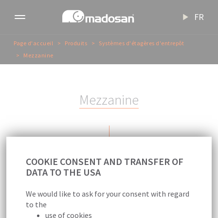
FR
Toggle
navigation
Page d'accueil
Produits
Systèmes d'étagères d'entrepôt
Mezzanine
M
e
z
z
a
n
i
n
e
COOKIE CONSENT AND TRANSFER OF
DATA TO THE USA
Ce système de rayonnages peut contenir
We would like to ask for your consent with regard
plusieurs étages suivant la hauteur des
to the
entrepôts et sur lesquels des passerelles,
use of cookies