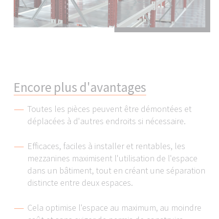
E
n
c
o
r
e
p
l
u
s
d
'
a
v
a
n
t
a
g
e
s
Toutes les pièces peuvent être démontées et
déplacées à d'autres endroits si nécessaire.
Efficaces, faciles à installer et rentables, les
mezzanines maximisent l'utilisation de l'espace
dans un bâtiment, tout en créant une séparation
distincte entre deux espaces.
Cela optimise l'espace au maximum, au moindre