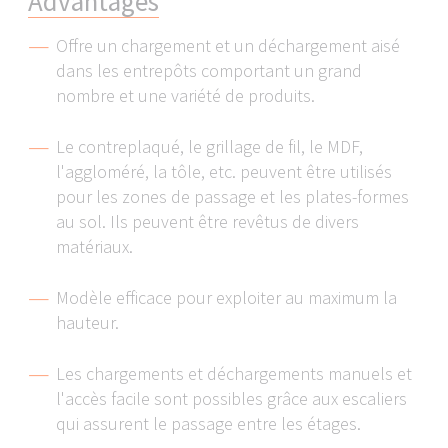
A
d
v
a
n
t
a
g
e
s
protocol addresses).
Offre un chargement et un déchargement aisé
We work with the following service providers,
dans les entrepôts comportant un grand
depending on the application:
nombre et une variété de produits.
Facebook LLC
Google LLC
YouTube LLC
Le contreplaqué, le grillage de fil, le MDF,
Matterport Inc.
l'aggloméré, la tôle, etc. peuvent être utilisés
etracker GmbH
pour les zones de passage et les plates-formes
LinkedIn Inc.
au sol. Ils peuvent être revêtus de divers
tawk.to Inc.
matériaux.
We require your consent to allow us to pass on
Modèle efficace pour exploiter au maximum la
your personal data to these service providers.
hauteur.
You are able to withdraw your consent at any time
Les chargements et déchargements manuels et
and with immediate effect via the Cookie Settings
l'accès facile sont possibles grâce aux escaliers
page of our website.
qui assurent le passage entre les étages.