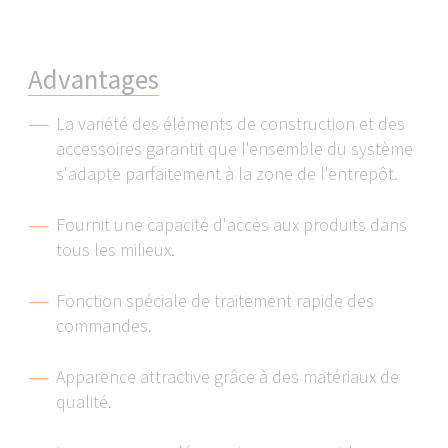
We work with the following service providers,
depending on the application:
Facebook LLC
A
d
v
a
n
t
a
g
e
s
Google LLC
YouTube LLC
La variété des éléments de construction et des
Matterport Inc.
accessoires garantit que l'ensemble du système
etracker GmbH
s'adapte parfaitement à la zone de l'entrepôt.
LinkedIn Inc.
tawk.to Inc.
Fournit une capacité d'accès aux produits dans
tous les milieux.
We require your consent to allow us to pass on
your personal data to these service providers.
Fonction spéciale de traitement rapide des
You are able to withdraw your consent at any time
commandes.
and with immediate effect via the Cookie Settings
page of our website.
Apparence attractive grâce à des matériaux de
qualité.