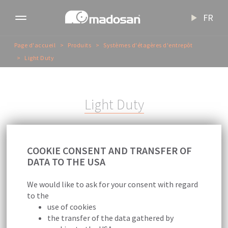
FR
Toggle
navigation
Page d'accueil
Produits
Systèmes d'étagères d'entrepôt
Light Duty
L
i
g
h
t
D
u
t
y
COOKIE CONSENT AND TRANSFER OF
DATA TO THE USA
We would like to ask for your consent with regard
Les étagères de la gamme légère offrent une
to the
capacité de stockage facile pour les
use of cookies
the transfer of the data gathered by
produits de petit et moyen volume grâce