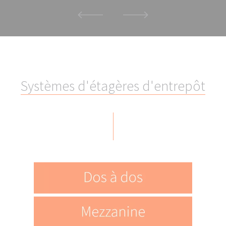
S
y
s
t
è
m
e
s
d
'
é
t
a
g
è
r
e
s
d
'
e
n
t
r
e
p
ô
t