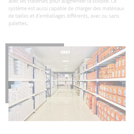
avec les traverses pour augmenter la solidité. Ce
in the USA either manually or via an interface.
système est aussi capable de charger des matériaux
Please note that with the ruling of July 16, 2020
de tailles et d'emballages différents, avec ou sans
(Court of Justice of the European Union C-311/18,
palettes.
Schrems II Ruling), the adequacy decision that
permitted the transfer of personal data to the
USA was repealed. This means that the USA, as a
third country, does not provide an adequate level
of data protection.
The specific risk to you as a user is that if your
personal data is transferred to the USA, it may be
accessed by the US authorities for control and
monitoring purposes and you have very few
effective and enforceable rights to object to this
access.
The personal data that we transfer to the USA
consists primarily of IP addresses (internet
protocol addresses).