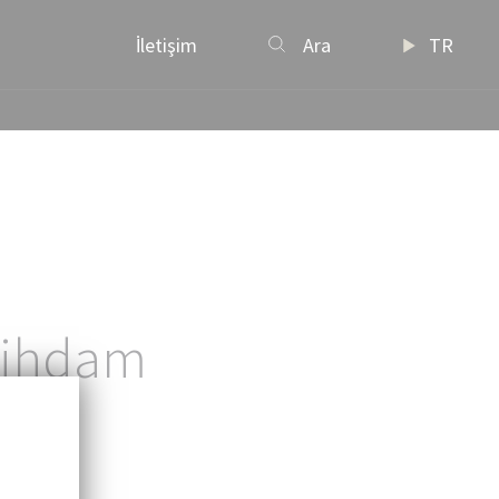
İletişim
Ara
TR
stihdam