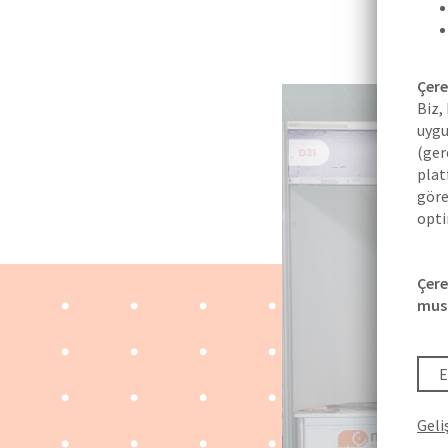
Çere
Biz,
uygu
(ger
plat
göre
opti
Kull
Çere
bula
mus
sunu
Veri
Orta
E
orta
Geli
16 T