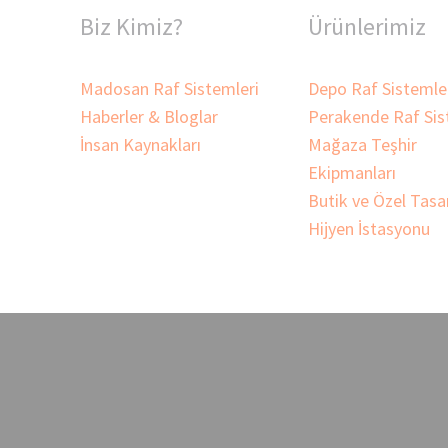
Biz Kimiz?
Ürünlerimiz
Madosan Raf Sistemleri
Depo Raf Sistemle
Haberler & Bloglar
Perakende Raf Sis
İnsan Kaynakları
Mağaza Teşhir
Ekipmanları
Butik ve Özel Tasa
Hijyen İstasyonu