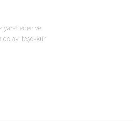
 için
ziyaret eden ve
n dolayı teşekkür