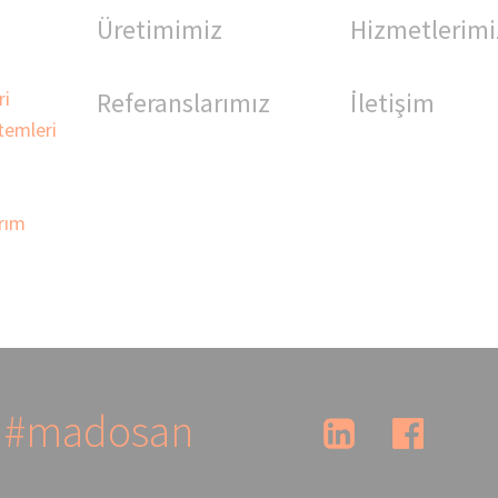
Üretimimiz
Hizmetlerimi
ri
Referanslarımız
İletişim
temleri
rım
#madosan