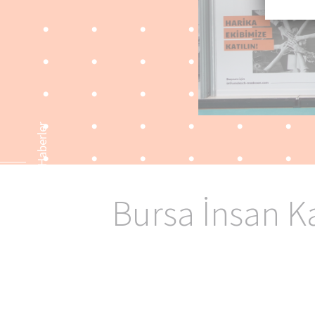
Schr
kara
olar
Bir 
oluş
amac
uygu
Önceki Haberler
Akta
adre
Uygu
Bursa İnsan K