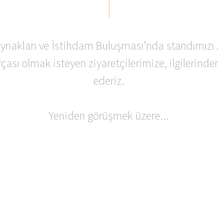
sel verilerinizi bu hizmet sağlayıcılara aktarmamıza imkan vermek
nize ihtiyacımız var.
ynakları ve İstihdam Buluşması’nda standımızı 
sitemizin Çerez Ayarları sayfası aracılığıyla istediğiniz zaman ve
rçası olmak isteyen ziyaretçilerimize, ilgilerinde
n geçerli olmak üzere onayınızı geri çekebilirsiniz.
ederiz.
Yeniden görüşmek üzere...