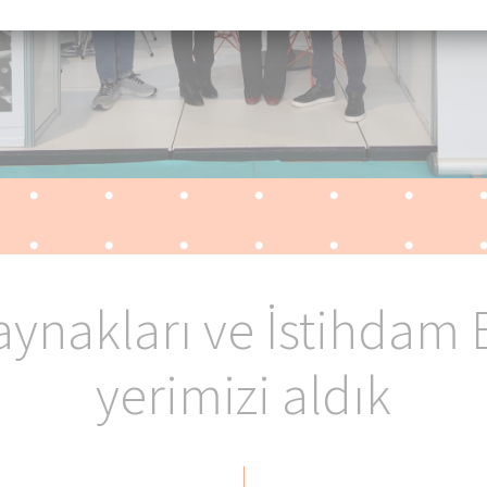
ems II Kararı), kişisel verilerin aktarılmasına izin veren yeterlilik
rının yürürlükten kaldırıldığını lütfen unutmayın. Bu, üçüncü bir ül
ak yeterli düzeyde veri koruması sağlamadığı anlamına gelir.
kullanıcı olarak kişisel verilerinizin aktarılması durumunda sizin içi
abilecek spesifik risk, ilgili makamları tarafından kontrol ve izle
ıyla erişilebilmesi ve bu erişime itiraz etmek için çok az etkili ve
lanabilir hakkınız olmasıdır.
rdığımız kişisel veriler başlıca IP adreslerinden (internet protoko
sleri) oluşmaktadır.
lamaya bağlı olarak aşağıdaki hizmet sağlayıcılarla çalışıyoruz:
aynakları ve İstihdam
Facebook LLC
Google LLC
YouTube LLC
yerimizi aldık
Matterport Inc.
etracker GmbH
LinkedIn Inc.
tawk.to Inc.