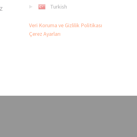
Turkish
z
Veri Koruma ve Gizlilik Politikası
Çerez Ayarları