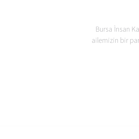
Kişi
izni
Bursa İnsan Ka
Web 
ailemizin bir pa
heme