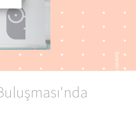
ke
n
me
Sonraki Haberler
l
 Buluşması'nda