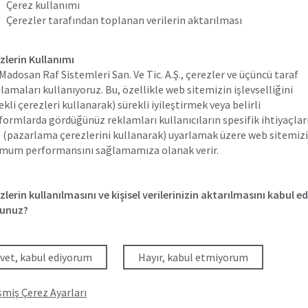
Çerez kullanımı
Çerezler tarafından toplanan verilerin aktarılması
HABERLER
zlerin Kullanımı
 Madosan Raf Sistemleri San. Ve Tic. A.Ş., çerezler ve üçüncü taraf
lamaları kullanıyoruz. Bu, özellikle web sitemizin işlevselliğini
ekli çerezleri kullanarak) sürekli iyileştirmek veya belirli
formlarda gördüğünüz reklamları kullanıcıların spesifik ihtiyaçlar
 (pazarlama çerezlerini kullanarak) uyarlamak üzere web sitemiz
mum performansını sağlamamıza olanak verir.
andığımız çerezler hakkında daha fazla bilgiyi Gizlilik Politikamız
zlerin kullanılmasını ve kişisel verilerinizin aktarılmasını kabul e
bilirsiniz. Ayrıca size hangi çerezlere izin vereceğinizi seçme terci
unuz?
yoruz (gelişmiş çerez ayarları).
 aktarımı
klarımızdan bazılarının yan kuruluşları var. Kişisel verilerinizi bu
vet, kabul ediyorum
Hayır, kabul etmiyorum
klara manuel olarak veya bir arayüz aracılığıyla aktarıyoruz.
şmiş Çerez Ayarları
emmuz 2020 tarihli kararla (Avrupa Birliği Adalet Divanı C-311/18,